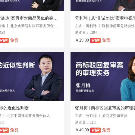
李凤仙 | “益达”案再审对商品类似的突破认定
主讲：李凤仙 丨 北京永新智财律师事务所合伙人
主讲：蒋利玮 丨 联德律师事务所合伙
53
浏览量：5204
免费
￥29.90
免费
 商标的近似性判断
张月梅 | 商标驳回复审案的审理
 丨 北京中闻律师事务所合伙人
主讲：张月梅 丨 原商评委审查员
11
浏览量：5211
免费
￥49.90
免费