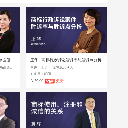
存注册
王华 | 商标行政诉讼胜诉率与胜诉点分析
主讲：黄雅君 丨 北京市京都律师事务所高级合伙人
主讲：王华 丨 派特恩合伙人
浏览量：6098
￥29.90
免费