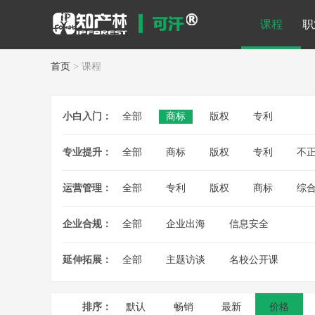
课程
职
首页
> 课程
小白入门：
全部
商标
版权
专利
专业提升：
全部
商标
版权
专利
不
运营管理：
全部
专利
版权
商标
综
企业合规：
全部
企业出海
信息安全
延伸拓展：
全部
主题访谈
名校公开课
排序：
默认
畅销
最新
价格