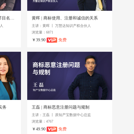
蒋利玮 | 从“非诚勿扰”案看电视节目名称与商标使用
黄晖 | 商标使用、注册和诚信的关系
人
主讲：黄晖 丨 万慧达知识产权合伙人
浏览量：6871
￥39.90
免费
实务
王磊 | 商标恶意注册问题与规制
主讲：王磊 丨 原知产宝数据中心总监
浏览量：4767
￥49.90
免费