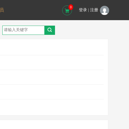
0
员
登录 |
注册