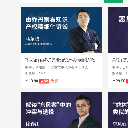
马东晓 | 由乔丹案看知识产权精细化诉讼
吴琼 |
主讲：马东晓 丨 北京市中伦事务所合伙人
浏览量：5245
浏览量：81
￥19.90
免费
￥29.90