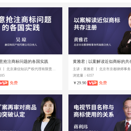
 恶意抢注商标问题的各国实践
黄雅君 | 以案解读近似商标的共
主讲：吴琼 丨 北京康信知识产权代理有限责任公司合伙人
85
浏览量：6357
免费
￥29.90
免费