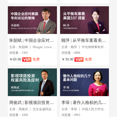
朱韶斌 | 中国企业应对美国专利诉讼的策略
顾萍 | 从平衡车案看美国337调查的应对与实务
主讲：朱韶斌 丨 Morgan, Lewis & Bockius LLP 合伙人
主讲：顾萍 丨 中伦律师事务所合伙人
浏览量：5362
浏览量：4968
￥69.90
免费
￥39.90
免费
周俊武 | 影视项目投资权属风险及应对
李琛 | 著作人格权的几个基本问题
主讲：周俊武 丨 北京金诚同达律师事务所高级合伙人
主讲：李琛 丨 中国人民大学法学院教授
浏览量：4368
浏览量：4963