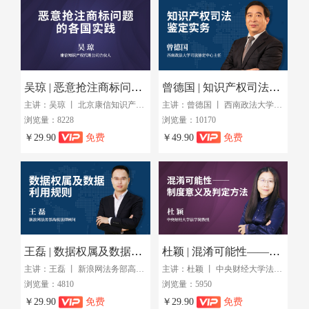
吴琼 | 恶意抢注商标问题的各国实践
曾德国 | 知识产权司法鉴定实务系列课程
主讲：吴琼 丨 北京康信知识产权代理有限责任公司合伙人
主讲：曾德国 丨 西南政法大学司法鉴定中心主任
浏览量：8228
浏览量：10170
￥29.90
免费
￥49.90
免费
王磊 | 数据权属及数据利用规则
杜颖 | 混淆可能性——制度意义及判定方法
主讲：王磊 丨 新浪网法务部高级法律顾问
主讲：杜颖 丨 中央财经大学法学院教授
浏览量：4810
浏览量：5950
￥29.90
免费
￥29.90
免费