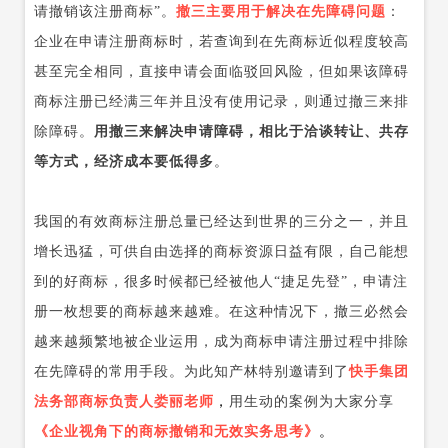
请撤销该注册商标”。
撤三主要用于解决在先障碍问题
：
企业在申请注册商标时，若查询到在先商标近似程度较高
甚至完全相同，直接申请会面临驳回风险，但如果该障碍
商标注册已经满三年并且没有使用记录，则通过撤三来排
除障碍。
用撤三来解决申请障碍，相比于洽谈转让、共存
等方式，经济成本要低得多
。
我国的有效商标注册总量已经达到世界的三分之一，并且
增长迅猛，可供自由选择的商标资源日益有限，自己能想
到的好商标，很多时候都已经被他人“捷足先登”，申请注
册一枚想要的商标越来越难。在这种情况下，撤三必然会
越来越频繁地被企业运用，成为商标申请注册过程中排除
在先障碍的常用手段。为此知产林特别邀请到了
快手集团
法务部商标负责人娄丽老师
，
用生动的案例为大家分享
《企业视角下的商标撤销和无效实务思考》
。