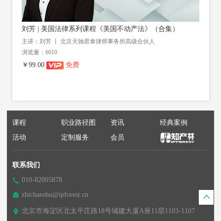
刘芳 | 美国法律系列课程《美国不动产法》（合集）
主讲：刘芳 丨 北京天驰君泰律师事务所高级合伙人
浏览量：6010
￥99.00
免费
课程
职业路径图
资讯
经典案例
活动
定制服务
会员
联系我们
010-82005878
zhichanshu@ipforest.cn
北京市海淀区北太平庄路18号城建大厦A座11层1103-1107