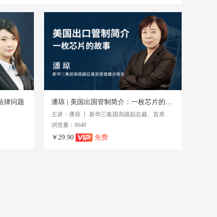
售法律问题
潘琼 | 美国出国管制简介：一枚芯片的故事
务
主讲：潘琼 丨 新华三集团高级副总裁、首席道德合规官
浏览量：8648
￥29.90
免费