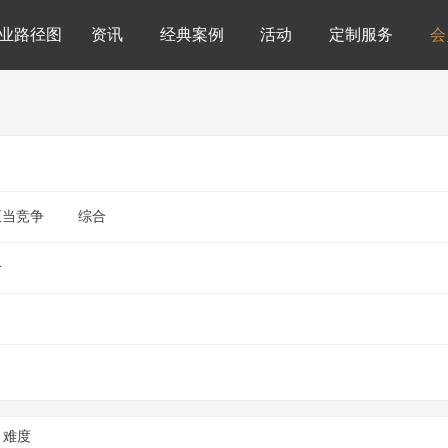
业路径图
资讯
经典案例
活动
定制服务
会
正当竞争
综合
合
难度