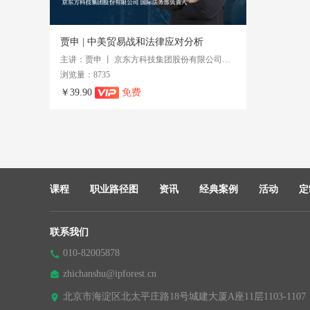
贾申 | 中美贸易战和法律应对分析
主讲：贾申 丨 京东方科技集团股份有限公司国际法务部负责人
浏览量：8735
￥39.90
免费
课程
职业路径图
资讯
经典案例
活动
定
联系我们
010-82005878
zhichanshu@ipforest.cn
北京市海淀区北太平庄路18号城建大厦A座11层1103-1107