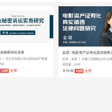
业秘密诉讼实务
金珺 | 电影资产证券化真实销
 丨 北京市高级人民法院知识产权庭
主讲：金珺 丨 中建三局国际公司 法
08
浏览量：4149
0
免费
￥29.90
免费