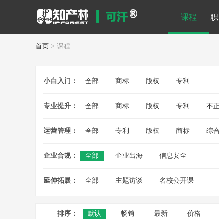
课程
职
首页
> 课程
小白入门：
全部
商标
版权
专利
专业提升：
全部
商标
版权
专利
不
运营管理：
全部
专利
版权
商标
综
企业合规：
全部
企业出海
信息安全
延伸拓展：
全部
主题访谈
名校公开课
排序：
默认
畅销
最新
价格