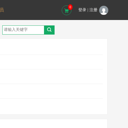
0
员
登录 |
注册