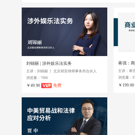
蒋强：商
刘锦丽 | 涉外娱乐法实务
主讲：蒋强
主讲：刘锦丽 丨 北京韬安律师事务所合伙人
浏览量：87
浏览量：7066
￥199.0
￥49.90
免费