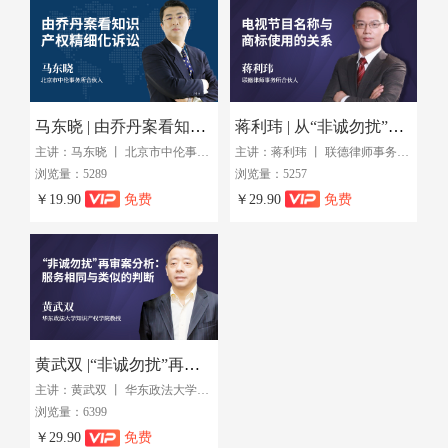
马东晓 | 由乔丹案看知识产权精细化诉讼
蒋利玮 | 从“非诚勿扰”案看电视节目名称与商标使用
主讲：马东晓 丨 北京市中伦事务所合伙人
主讲：蒋利玮 丨 联德律师事务所合伙人
浏览量：5289
浏览量：5257
￥19.90
免费
￥29.90
免费
黄武双 |“非诚勿扰”再审案分析：服务相同与类似的判断
主讲：黄武双 丨 华东政法大学知识产权学院教授
浏览量：6399
￥29.90
免费