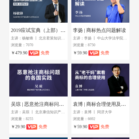
2019应试宝典（上部）：全国专利代理师资格考试真题讲解
李扬 | 商标热点问题解读
主讲：杨敏锋 丨 北京君策知识产权发展中心研究室主任
主讲：李扬 丨 中山大学法学院教授
浏览量：7070
浏览量：8750
￥479.90
免费
￥59.90
免费
吴琼 | 恶意抢注商标问题的各国实践
袁博 | 商标合理使用及知识产权维权思维
主讲：吴琼 丨 北京康信知识产权代理有限责任公司合伙人
主讲：袁博 丨 同济大学
浏览量：8255
浏览量：6692
￥29.90
免费
￥59.90
免费