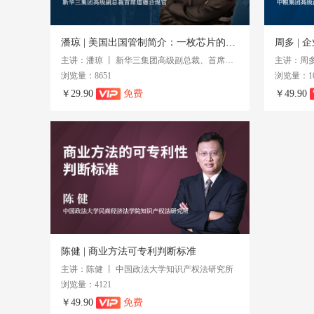
潘琼 | 美国出国管制简介：一枚芯片的故事
周多 |
主讲：潘琼 丨 新华三集团高级副总裁、首席道德合规官
主讲：周多
浏览量：8651
浏览量：10
￥29.90
免费
￥49.90
陈健 | 商业方法可专利判断标准
主讲：陈健 丨 中国政法大学知识产权法研究所
浏览量：4121
￥49.90
免费