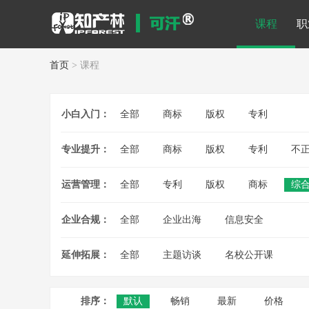
课程
职
首页
> 课程
小白入门：
全部
商标
版权
专利
专业提升：
全部
商标
版权
专利
不
运营管理：
全部
专利
版权
商标
综
企业合规：
全部
企业出海
信息安全
延伸拓展：
全部
主题访谈
名校公开课
排序：
默认
畅销
最新
价格