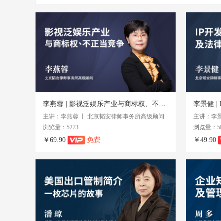
李燕蓉 | 影视泛娱乐产业与商标权、不正当竞争
李景健 
主讲：李燕蓉 丨 北京韬安律师事务所高级顾问
浏览量：5273
浏览量：58
￥69.90
免费
￥49.90