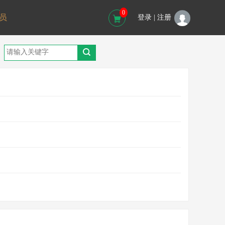
0
员
登录 |
注册