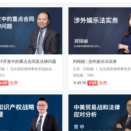
| IP开发中的重点合同及法律问题
刘锦丽 | 涉外娱乐法实务
主讲：李景健 丨 北京韬安律师事务所创始合伙人
主讲：刘锦丽 丨 北京韬安律师事务
53
浏览量：7066
免费
￥49.90
免费