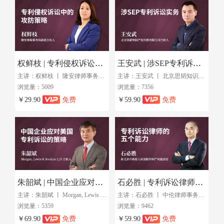
权鲜枝 | 专利侵权诉讼中的攻防策略
王安武 | 涉SEP专利诉讼实务
主讲：权鲜枝 丨 隆安律师事务所高级合伙人
主讲：王安武 丨 北京思韬知识产权代理有限公司合伙人
浏览量：5009
浏览量：7356
￥29.90
免费
￥59.90
免费
朱韶斌 | 中国企业应对美国专利诉讼的策略
石必胜 | 专利诉讼律师的五个能力
主讲：朱韶斌 丨 Morgan, Lewis & Bockius LLP 合伙人
主讲：石必胜 丨 中伦律师事务所合伙人
浏览量：5359
浏览量：9462
￥69.90
免费
￥59.90
免费