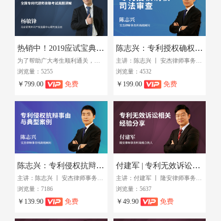
热销中！2019应试宝典 | 全国专利代理师资格考试真题讲解
陈志兴：专利授权确权司法审查
为了帮助广大考生顺利通关，知产林特别邀请到北京君策知识产权发展中心研究室主任杨敏锋老师为我们系统讲解专代考试“通关秘笈”。
主讲：陈志兴 丨 安杰律师事务所高级顾问
浏览量：5255
浏览量：4532
￥799.00
免费
￥199.00
免费
陈志兴：专利侵权抗辩与损害赔偿
付建军 | 专利无效诉讼实务经验分享
主讲：陈志兴 丨 安杰律师事务所高级顾问
主讲：付建军 丨 隆安律师事务所高级合伙人
浏览量：7186
浏览量：5637
￥139.90
免费
￥49.90
免费